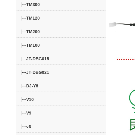
|---
TM300
|---
TM120
|---
TM200
|---
TM100
|---
JT-DBG015
|---
JT-DBG021
|---
DJ-Y8
|---
V10
|---
V9
|---
v6