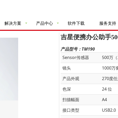
解决方案
产品中心
软件下载
服务支持
吉星便携办公助手50
产品型号：
TM190
Sensor传感器
500万（
镜头
1000
产品外观
270度
色深
24 位
扫描幅面
A4
接口类型
USB2.0