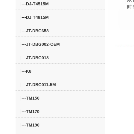
|---
DJ-T4515M
|---
DJ-T4815M
|---
JT-DBG658
|---
JT-DBG002-OEM
|---
JT-DBG018
|---
K8
|---
JT-DBG011-5M
|---
TM150
|---
TM170
|---
TM190